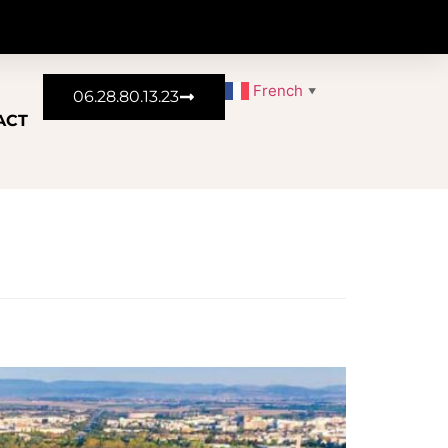
French
▼
06.28.80.13.23
ACT