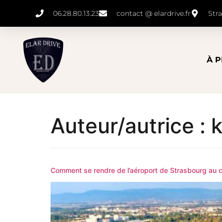
06.28.80.13.23
contact @ elardrive.fr
Str
À 
Auteur/autrice :
Comment se rendre de l’aéroport de Strasbourg au ce