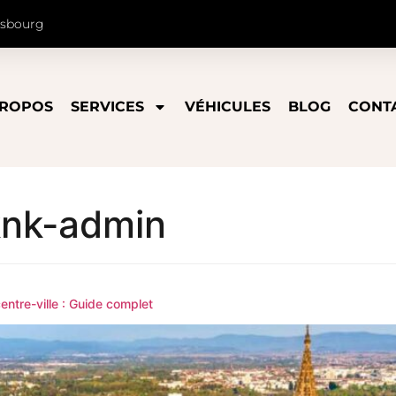
asbourg
PROPOS
SERVICES
VÉHICULES
BLOG
CONT
knk-admin
ntre-ville : Guide complet